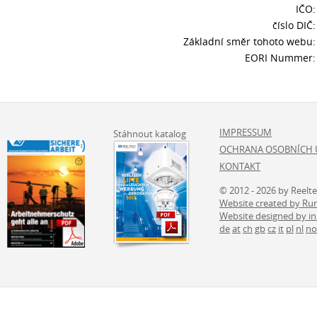
IČO:
číslo DIČ:
Základní směr tohoto webu:
EORI Nummer:
IMPRESSUM
Stáhnout katalog
OCHRANA OSOBNÍCH 
KONTAKT
© 2012 - 2026 by Reelt
Website created by 
Website designed by i
de
at
ch
gb
cz
it
pl
nl
no