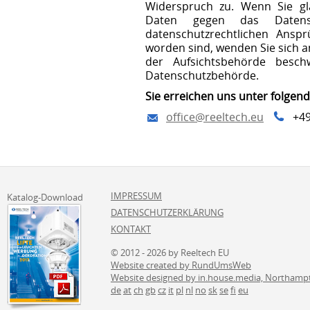
Widerspruch zu. Wenn Sie gl
Daten gegen das Datensc
datenschutzrechtlichen Anspr
worden sind, wenden Sie sich an 
der Aufsichtsbehörde beschw
Datenschutzbehörde.
Sie erreichen uns unter folgen
office@reeltech.eu
+4
IMPRESSUM
Katalog-Download
DATENSCHUTZERKLÄRUNG
KONTAKT
© 2012 - 2026 by Reeltech EU
Website created by RundUmsWeb
Website designed by in.house.media, Northamp
de
at
ch
gb
cz
it
pl
nl
no
sk
se
fi
eu